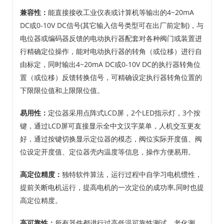
兼容性：
能直接接收工业仪表或计算机等输出的4~20mA
DC或0-10V DC信号(其它输入信号类型可在出厂前定制)，与
电位器或编码器反馈的电动执行器配套对各种阀门或装置进
行精确定位操作，能对电动执行器的转角（或位移）进行自
由标定，同时输出4~20mA DC或0-10V DC的执行器转角位
置（或位移）反馈转换信号，可精确设定执行器转角位置的
下限限位值和上限限位值。
易用性：
定位器采用点阵式LCD屏，2个LED指示灯，3个按
键，通过LCD屏可直接显示全中文汉字菜单，人机交互更友
好，通过按键切换显示定位器的模态，阀位实际开度值、阀
位设定开度值、定位器壳内温度等信息，操作方便易用。
高定位精度：
独特软件算法，运行过程中自学习电机惯性，
提前关断电机运行，提高电机的一次定位的成功率,同时也提
高定位精度。
高可靠性：
所有器件都进行过高低温可靠性测试，老化测